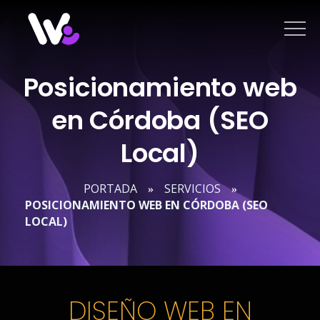
Saltar
al
contenido
Posicionamiento web
en Córdoba (SEO
Local)
PORTADA
SERVICIOS
»
»
POSICIONAMIENTO WEB EN CÓRDOBA (SEO
LOCAL)
DISEÑO WEB EN