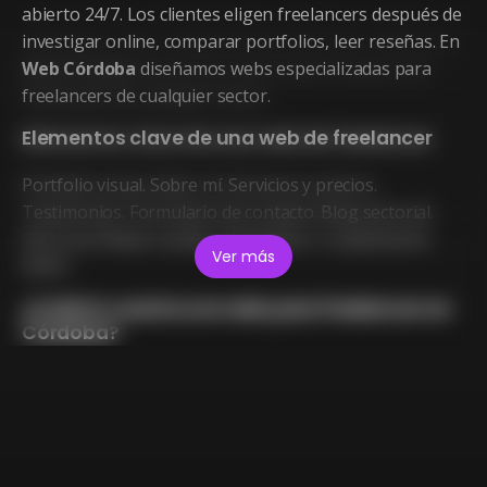
abierto 24/7. Los clientes eligen freelancers después de
investigar online, comparar portfolios, leer reseñas. En
Web Córdoba
diseñamos webs especializadas para
freelancers de cualquier sector.
Elementos clave de una web de freelancer
Portfolio visual. Sobre mí. Servicios y precios.
Testimonios. Formulario de contacto. Blog sectorial.
SEO local. Redes sociales. Newsletter. Cumplimiento
Ver más
RGPD.
¿Cuánto cuesta una web para freelancer en
Córdoba?
Entre 800 € y 2.500 €.
Presupuesto cerrado sin
compromiso en 24 horas
.