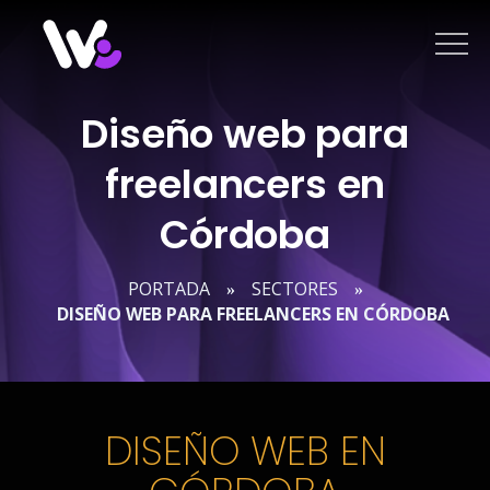
Saltar
al
contenido
Diseño web para
freelancers en
Córdoba
PORTADA
SECTORES
»
»
DISEÑO WEB PARA FREELANCERS EN CÓRDOBA
DISEÑO WEB EN