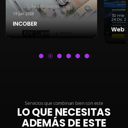
Desde 39 €/mes para webs básicas. Planes
personalizados para tiendas online, webs grandes o
19 Jun 2026
con mantenimiento técnico intensivo.
Primera
24 Dic 2
auditoría sin compromiso
.
INCOBER
Web 
Servicios que combinan bien con este
LO QUE NECESITAS
ADEMÁS DE ESTE