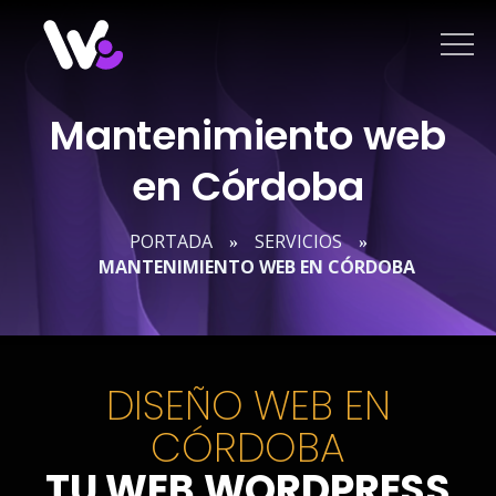
Saltar
al
contenido
Mantenimiento web
en Córdoba
PORTADA
SERVICIOS
»
»
MANTENIMIENTO WEB EN CÓRDOBA
DISEÑO WEB EN
CÓRDOBA
TU WEB WORDPRESS