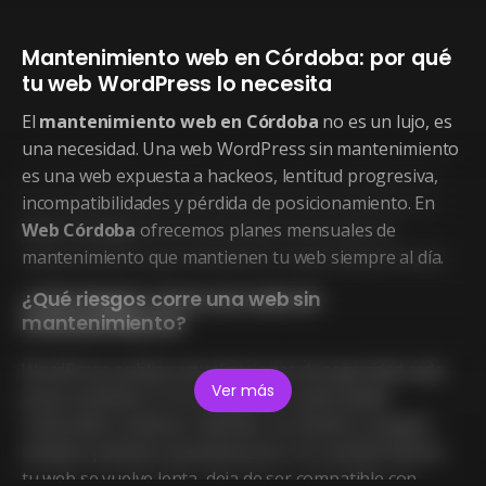
Mantenimiento web en Córdoba: por qué
tu web WordPress lo necesita
El
mantenimiento web en Córdoba
no es un lujo, es
una necesidad. Una web WordPress sin mantenimiento
es una web expuesta a hackeos, lentitud progresiva,
incompatibilidades y pérdida de posicionamiento. En
Web Córdoba
ofrecemos planes mensuales de
mantenimiento que mantienen tu web siempre al día.
¿Qué riesgos corre una web sin
mantenimiento?
WordPress publica actualizaciones de seguridad cada
Ver más
pocas semanas. Si no se aplican, tu web queda
vulnerable a hackeos. Además, los themes y plugins
también publican actualizaciones. Sin mantenimiento,
tu web se vuelve lenta, deja de ser compatible con