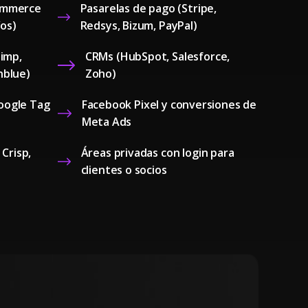
ommerce
Pasarelas de pago (Stripe,
íos)
Redsys, Bizum, PayPal)
himp,
CRMs (HubSpot, Salesforce,
nblue)
Zoho)
Google Tag
Facebook Pixel y conversiones de
Meta Ads
 Crisp,
Áreas privadas con login para
clientes o socios