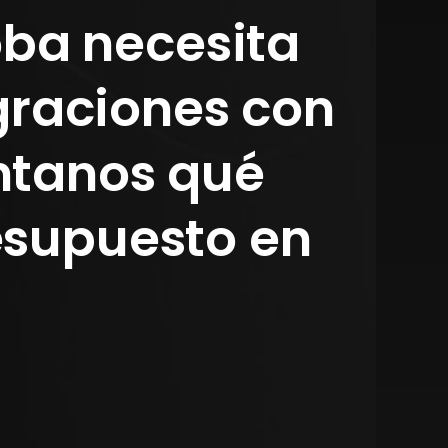
oba necesita
graciones con
ntanos qué
esupuesto en