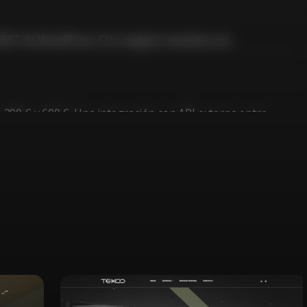
ST de WordPress. Si tu negocio necesita una
e 200 € y 600 €. Una integración con API externa entre