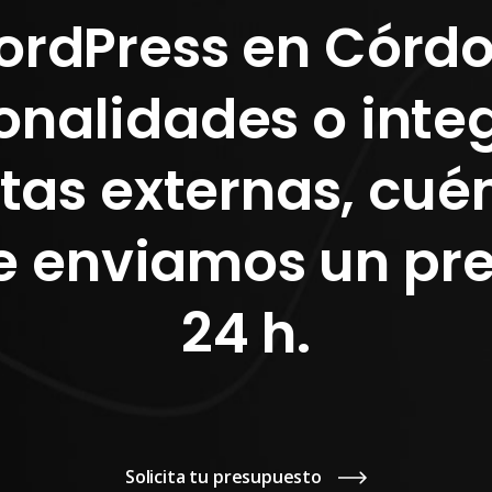
ordPress en Córd
onalidades o inte
tas externas, cué
Te enviamos un pr
24 h.
Solicita tu presupuesto