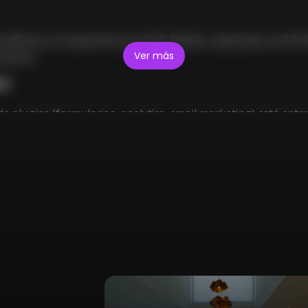
ress con experiencia en PHP, MySQL, JavaScript y la API RE
Ver más
creamos.
a?
e plugins (formularios, analytics, email marketing) está entr
00 €.