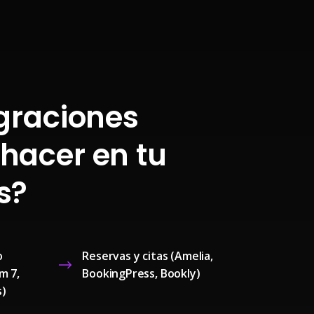
graciones
hacer en tu
s?
o
Reservas y citas (Amelia,
m 7,
BookingPress, Bookly)
s)