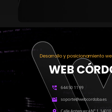
Desarrollo y posicionamiento w
WEB CÓRD
644 50 11 99
soporte@webcordoba.es
Calle Antequera Nº 1. 14010