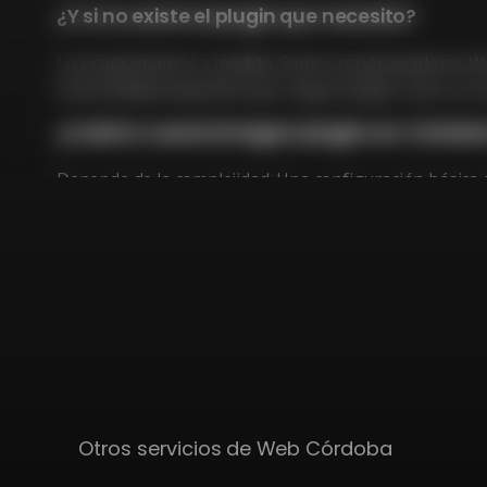
¿Y si no existe el plugin que necesito?
Lo programamos a medida. Somos programadores WordP
funcionalidad específica que ningún plugin cubre, la 
¿Cuánto cuesta integrar plugins en Córdob
Depende de la complejidad. Una configuración básica d
400 € y 1.500 €. Plugin personalizado entre 800 € y 3.0
Otros servicios de Web Córdoba