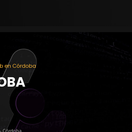
eb en Córdoba
OBA
.- Córdoba