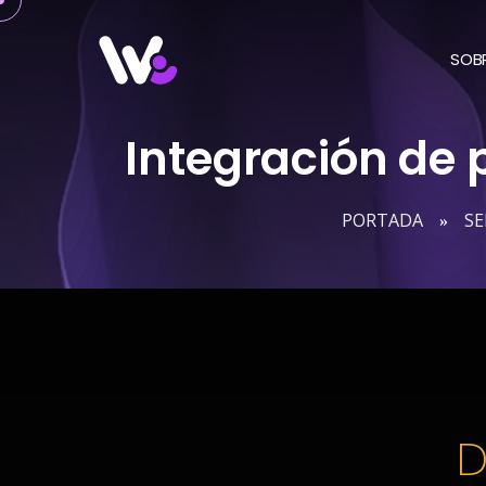
Saltar
al
SOB
contenido
Integración de 
PORTADA
SE
»
D