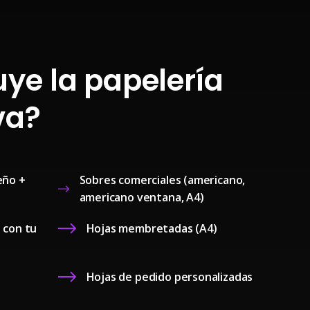
uye la papelería
va?
eño +
Sobres comerciales (americano,
americano ventana, A4)
 con tu
Hojas membretadas (A4)
Hojas de pedido personalizadas