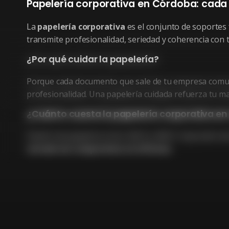
Papelería corporativa en Córdoba: cada 
La
papelería corporativa
es el conjunto de soportes f
transmite profesionalidad, seriedad y coherencia con 
¿Por qué cuidar la papelería?
Porque cada documento que sale de tu empresa comunica
profesionalidad. Una papelería cuidada refuerza tu ma
¿Cuánto cuesta la papelería corporativa e
Diseño de papelería: entre 200 € y 600 €. Impresión de
cerrado sin compromiso en 24 horas
.