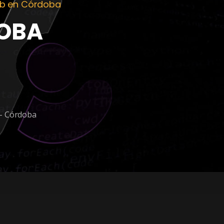
eb en Córdoba
OBA
.- Córdoba