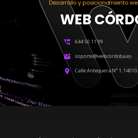
Desarrollo y posicionamiento w
WEB CÓRD
644 50 11 99
soporte@webcordoba.es
Calle Antequera Nº 1. 14010