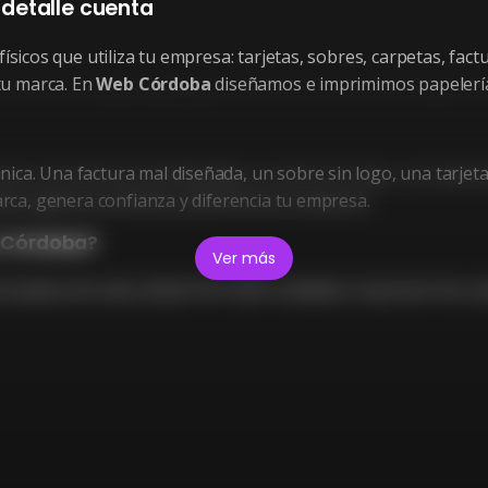
detalle cuenta
ísicos que utiliza tu empresa: tarjetas, sobres, carpetas, fac
tu marca. En
Web Córdoba
diseñamos e imprimimos papelería
. Una factura mal diseñada, un sobre sin logo, una tarjeta de
rca, genera confianza y diferencia tu empresa.
n Córdoba?
Ver más
 tarjetas de visita: desde 50 € (500 unidades). Impresión de c