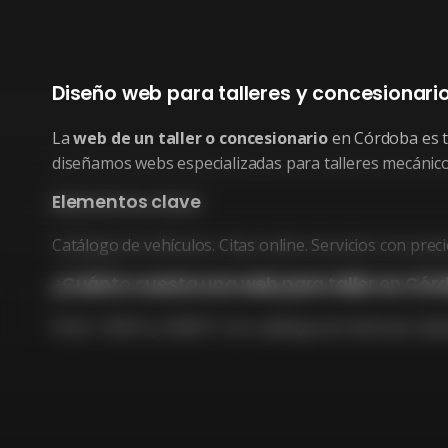
Diseño web para talleres y concesionari
La
web de un taller o concesionario
en Córdoba es tu
diseñamos webs especializadas para talleres mecánico
Elementos clave
Catálogo de vehículos. Citas online. Servicios con pre
¿Cuánto cuesta una web para taller en Cór
Entre 1.500 € y 4.000 €. Con catálogo de vehículos: des