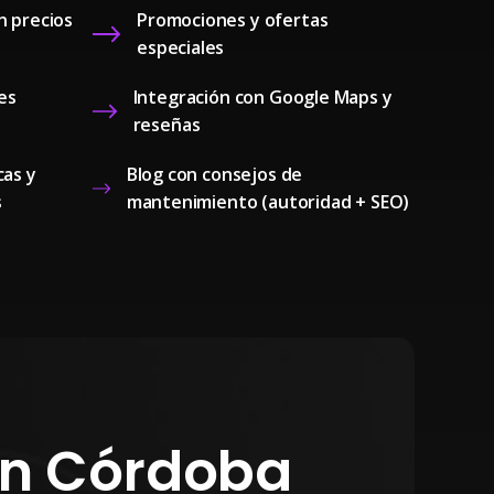
n precios
Promociones y ofertas
especiales
es
Integración con Google Maps y
reseñas
cas y
Blog con consejos de
s
mantenimiento (autoridad + SEO)
 en Córdoba