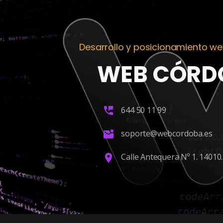
Desarrollo y posicionamiento w
WEB CÓRD
644 50 11 99
soporte@webcordoba.es
Calle Antequera Nº 1. 14010