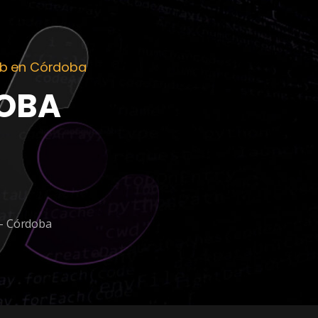
eb en Córdoba
OBA
.- Córdoba