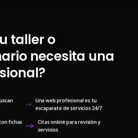
u taller o
ario necesita una
sional?
buscan
Una web profesional es tu
r
escaparate de servicios 24/7
con fichas
Citas online para revisión y
servicios