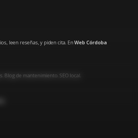
s, leen reseñas, y piden cita. En
Web Córdoba
s. Blog de mantenimiento. SEO local.
as
.