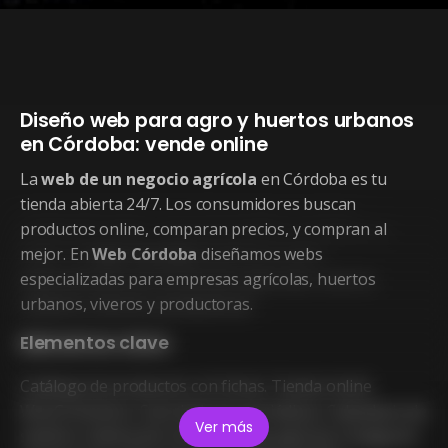
Diseño web para agro y huertos urbanos
en Córdoba: vende online
La
web de un negocio agrícola
en Córdoba es tu
tienda abierta 24/7. Los consumidores buscan
productos online, comparan precios, y compran al
mejor. En
Web Córdoba
diseñamos webs
especializadas para empresas agrícolas, huertos
urbanos, viveros y productoras.
Elementos clave
Catálogo de productos con fichas. Tienda online
WooCommerce. Suscripciones periódicas. Calendario de
Ver más
siembra. Galería de cosechas. Blog agrícola. Instagram.