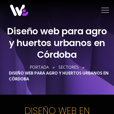
Saltar
al
contenido
Diseño web para agro
y huertos urbanos en
Córdoba
PORTADA
SECTORES
»
»
DISEÑO WEB PARA AGRO Y HUERTOS URBANOS EN
CÓRDOBA
DISEÑO WEB EN