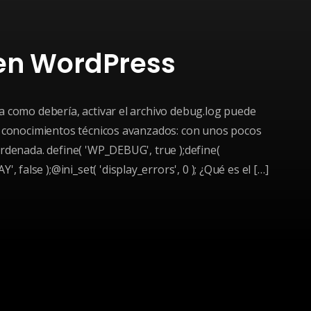
 en WordPress
a como debería, activar el archivo debug.log puede
as conocimientos técnicos avanzados: con unos pocos
rdenada. define( 'WP_DEBUG', true );define(
alse );@ini_set( 'display_errors', 0 ); ¿Qué es el […]