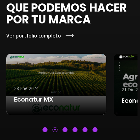
QUE PODEMOS HACER
POR TU MARCA
Ver portfolio completo
 2024
21 Dic 2024
natur MX
Econatur