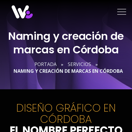
Saltar
al
contenido
Naming y creación de
marcas en Córdoba
PORTADA
SERVICIOS
»
»
NAMING Y CREACIÓN DE MARCAS EN CÓRDOBA
DISEÑO GRÁFICO EN
CÓRDOBA
EL NOMBRE PERFECTO