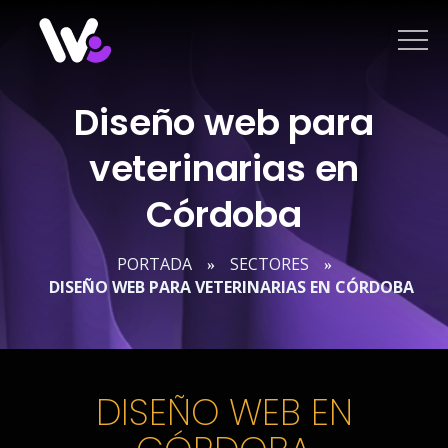
Saltar
al
contenido
Diseño web para
veterinarias en
Córdoba
PORTADA
SECTORES
»
»
DISEÑO WEB PARA VETERINARIAS EN CÓRDOBA
DISEÑO WEB EN