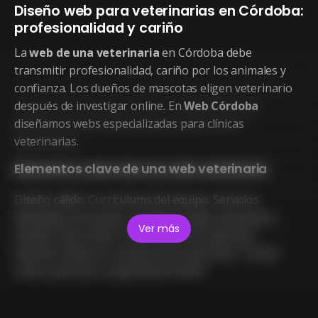
Diseño web para veterinarias en Córdoba:
profesionalidad y cariño
La
web de una veterinaria
en Córdoba debe
transmitir profesionalidad, cariño por los animales y
confianza. Los dueños de mascotas eligen veterinario
después de investigar online. En
Web Córdoba
diseñamos webs especializadas para clínicas
veterinarias.
Elementos clave de una web veterinaria
Diseño cálido. Currículums del equipo. Servicios
detallados (consultas, vacunas, cirugía, peluquería,
Ver más
tienda). Citas online. Información de urgencias.
Reseñas. Blog con consejos para mascotas. Tienda
online opcional. Cumplimiento RGPD.
¿Cuánto cuesta una web para veterinaria en
Córdoba?