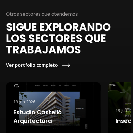
Otros sectores que atendemos
SIGUE EXPLORANDO
LOS SECTORES QUE
TRABAJAMOS
Ver portfolio completo
026
19 Jun 2026
io Castelló
tectura
Insectos Med