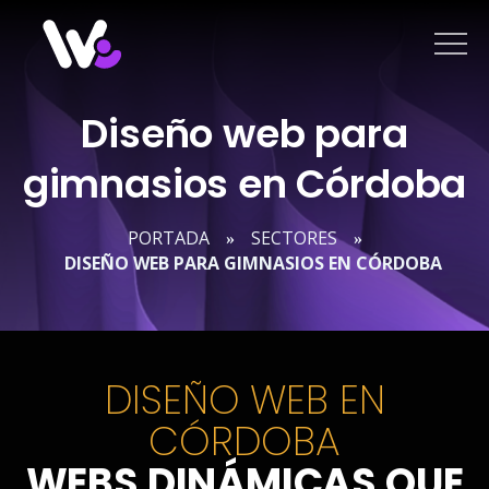
Saltar
al
contenido
Diseño web para
gimnasios en Córdoba
PORTADA
SECTORES
»
»
DISEÑO WEB PARA GIMNASIOS EN CÓRDOBA
DISEÑO WEB EN
CÓRDOBA
WEBS DINÁMICAS QUE