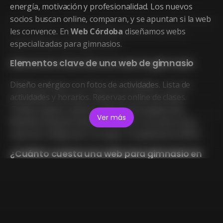
energía, motivación y profesionalidad. Los nuevos
socios buscan online, comparan, y se apuntan si la web
les convence. En
Web Córdoba
diseñamos webs
especializadas para gimnasios.
Elementos clave de una web de gimnasio
Diseño enérgico con fotos de actividades. Lista de
actividades y horarios. Reservas online de clases.
Tarifas, planes, ofertas. Galería de instalaciones.
Ver más
Reseñas. Blog de fitness y nutrición. Zona de socios
opcional. Integración con apps. Cumplimiento RGPD.
¿Cuánto cuesta una web para gimnasio en
Córdoba?
Entre 1.200 € y 4.000 €. Con reservas online y zona de
socios: desde 3.000 €.
Presupuesto cerrado sin
compromiso en 24 horas
.